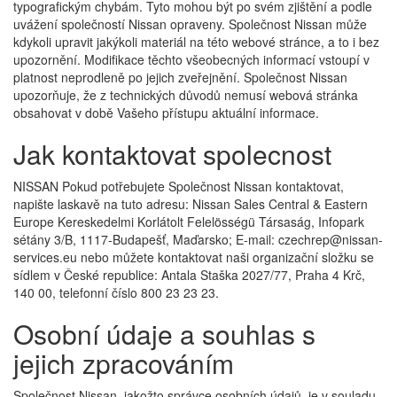
typografickým chybám. Tyto mohou být po svém zjištění a podle
uvážení společností Nissan opraveny. Společnost Nissan může
kdykoli upravit jakýkoli materiál na této webové stránce, a to i bez
upozornění. Modifikace těchto všeobecných informací vstoupí v
platnost neprodleně po jejich zveřejnění. Společnost Nissan
upozorňuje, že z technických důvodů nemusí webová stránka
obsahovat v době Vašeho přístupu aktuální informace.
Jak kontaktovat spolecnost
NISSAN Pokud potřebujete Společnost Nissan kontaktovat,
napište laskavě na tuto adresu: Nissan Sales Central & Eastern
Europe Kereskedelmi Korlátolt Felelösségü Társaság, Infopark
sétány 3/B, 1117-Budapešť, Maďarsko; E-mail: czechrep@nissan-
services.eu nebo můžete kontaktovat naši organizační složku se
sídlem v České republice: Antala Staška 2027/77, Praha 4 Krč,
140 00, telefonní číslo 800 23 23 23.
Osobní údaje a souhlas s
jejich zpracováním
Společnost Nissan, jakožto správce osobních údajů, je v souladu