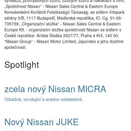
vynálezu, průmyslových vzorů, užitných vzorů a nakládání s nimi;
„Společnost Nissan” - Nissan Sales Central & Eastern Europe
Kereskedelmi Korlátolt Felelösségü Társaság, se sídlem Infopark
sétány 3/B, 1117-Budapešť, Maďarská republika, IC: Cg. 01-09-
735739; „Organizační složka“ - Nissan Sales Central & Eastern
Europe Kft. - organizační složka společnosti Nissan se sídlem v
České republice: Antala Staška 2027/77, Praha 4 Krč, 140 00;
“Nissan Group” - Nissan Motor Limited, Japonsko a jeho dceřiné
společnosti.
Spotlight
zcela nový Nissan MICRA
Odvážná, vzrušující a snadno ovladatelná.
Nový Nissan JUKE