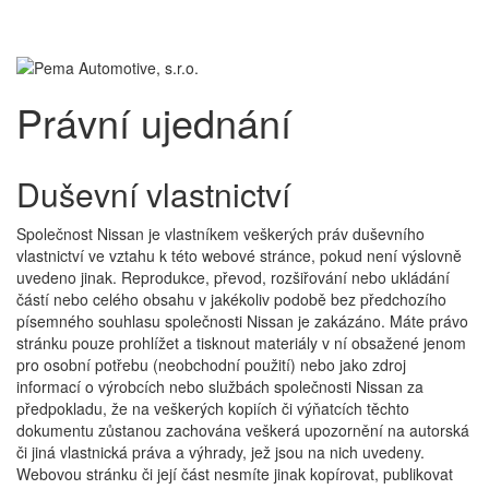
Toggl
navig
Právní ujednání
Duševní vlastnictví
Společnost Nissan je vlastníkem veškerých práv duševního
vlastnictví ve vztahu k této webové stránce, pokud není výslovně
uvedeno jinak. Reprodukce, převod, rozšiřování nebo ukládání
částí nebo celého obsahu v jakékoliv podobě bez předchozího
písemného souhlasu společnosti Nissan je zakázáno. Máte právo
stránku pouze prohlížet a tisknout materiály v ní obsažené jenom
pro osobní potřebu (neobchodní použití) nebo jako zdroj
informací o výrobcích nebo službách společnosti Nissan za
předpokladu, že na veškerých kopiích či výňatcích těchto
dokumentu zůstanou zachována veškerá upozornění na autorská
či jiná vlastnická práva a výhrady, jež jsou na nich uvedeny.
Webovou stránku či její část nesmíte jinak kopírovat, publikovat