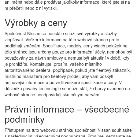
ani měnit nebo dále prodávat jakékoliv informace, které jste si na
ní přečetli nebo z ní vytiskli.
Výrobky a ceny
Společnost Nissan se neustále snaží své výrobky a služby
zlepšovat. Veškeré informace na této webové stránce proto
podléhají změnám. Specifikace, modely, ceny všech položek na
této stránce jsou určeny pouze pro informační účely, nemohou být
považovány za návrh smlouvy a nemusí být aktuální v době, kdy
je prohlížíte. Kontaktujte, prosím, vašeho místního
autorizovaného dealera, popřípadě, pokud jste fleetový zákazník,
místního manažera pro fleetový prodej, aby vám poskytl
nejnovější informace a potvrdil veškeré specifikace a ceny. V
důsledku povahy technologie se muže stát, že barvy uvedené na
webové stránce neodpovídají skutečným barvám.
Právní informace – všeobecné
podmínky
Přístupem na tuto webovou stránku společnosti Nissan souhlasíte
s následujícími všeobecnými podmínkami. Prosíme, seznamte se