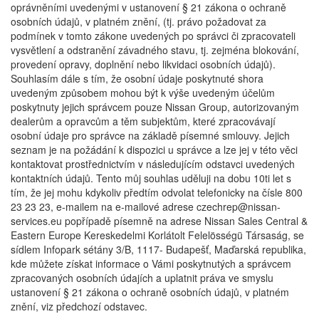
oprávněními uvedenými v ustanovení § 21 zákona o ochraně
osobních údajů, v platném znění, (tj. právo požadovat za
podmínek v tomto zákone uvedených po správci či zpracovateli
vysvětlení a odstranění závadného stavu, tj. zejména blokování,
provedení opravy, doplnění nebo likvidaci osobních údajů).
Souhlasím dále s tím, že osobní údaje poskytnuté shora
uvedeným způsobem mohou být k výše uvedeným účelům
poskytnuty jejich správcem pouze Nissan Group, autorizovaným
dealerům a opravcům a těm subjektům, které zpracovávají
osobní údaje pro správce na základě písemné smlouvy. Jejich
seznam je na požádání k dispozici u správce a lze jej v této věci
kontaktovat prostřednictvím v následujícím odstavci uvedených
kontaktních údajů. Tento můj souhlas uděluji na dobu 10ti let s
tím, že jej mohu kdykoliv předtím odvolat telefonicky na čísle 800
23 23 23, e-mailem na e-mailové adrese czechrep@nissan-
services.eu popřípadě písemně na adrese Nissan Sales Central &
Eastern Europe Kereskedelmi Korlátolt Felelösségü Társaság, se
sídlem Infopark sétány 3/B, 1117- Budapešť, Maďarská republika,
kde můžete získat informace o Vámi poskytnutých a správcem
zpracovaných osobních údajích a uplatnit práva ve smyslu
ustanovení § 21 zákona o ochraně osobních údajů, v platném
znění, viz předchozí odstavec.