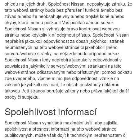
ohledu na jejich druh. Společnost Nissan, neposkytuje záruku, že
tato webová stránky bude bez přerušení funkční a/nebo bez
závad a/nebo že neobsahuje viry a/nebo trojské koně a/nebo
chyby, které mohou poškodit Váš počítač a/nebo server.
Společnost Nissan si vyhrazuje právo kontrolovat webovou
stránku nebo kdykoliv k ní odejmout přístup. Společnost Nissan
nepřebírá jakoukoli odpovědnost za obsah jakýchkoli stránek
neumístěných na této webové stránce či jakéhokoli jiného
serveru/webové stránky, na nějž zde bude případně odkaz.
Společnost Nissan tedy nepřebírá jakoukoliv odpovědnost v
souvislosti s jakýmkoliv servery/webovými stránkami na této
webové stránce odkazovanými nebo přístupnými pomocí odkazu
zde uvedeného, včetně mimo jiné odpovědnosti vzniklé na
základě jakýchkoli obvinění, že obsah poskytnutý některou
takovou třetí stranou porušuje zákony nebo práva jakékoli další
osoby či subjektu.
Spolehlivost informací
Společnost Nissan vynakládá maximální úsilí, aby zajistila
spolehlivost a přesnost informací na této webové stránce
publikovaných, může však dojít k technickým nepřesnostem či