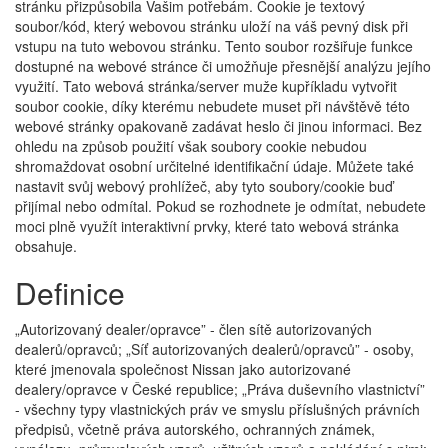
stránku přizpůsobila Vašim potřebám. Cookie je textový
soubor/kód, který webovou stránku uloží na váš pevný disk při
vstupu na tuto webovou stránku. Tento soubor rozšiřuje funkce
dostupné na webové stránce či umožňuje přesnější analýzu jejího
využití. Tato webová stránka/server muže kupříkladu vytvořit
soubor cookie, díky kterému nebudete muset při návštěvě této
webové stránky opakovaně zadávat heslo či jinou informaci. Bez
ohledu na způsob použití však soubory cookie nebudou
shromaždovat osobní určitelné identifikační údaje. Můžete také
nastavit svůj webový prohlížeč, aby tyto soubory/cookie buď
přijímal nebo odmítal. Pokud se rozhodnete je odmítat, nebudete
moci plně využít interaktivní prvky, které tato webová stránka
obsahuje.
Definice
„Autorizovaný dealer/opravce” - člen sítě autorizovaných
dealerů/opravců; „Síť autorizovaných dealerů/opravců” - osoby,
které jmenovala společnost Nissan jako autorizované
dealery/opravce v České republice; „Práva duševního vlastnictví”
- všechny typy vlastnických práv ve smyslu příslušných právních
předpisů, včetně práva autorského, ochranných známek,