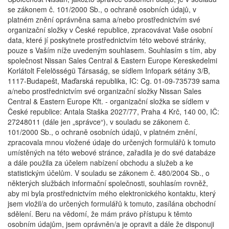
se zákonem č. 101/2000 Sb., o ochraně osobních údajů, v
platném znění oprávněna sama a/nebo prostřednictvím své
organizační složky v České republice, zpracovávat Vaše osobní
data, které jí poskytnete prostřednictvím této webové stránky,
pouze s Vaším níže uvedeným souhlasem. Souhlasím s tím, aby
společnost Nissan Sales Central & Eastern Europe Kereskedelmi
Korlátolt Felelösségü Társaság, se sídlem Infopark sétány 3/B,
1117-Budapešt, Maďarská republika, IC: Cg. 01-09-735739 sama
a/nebo prostřednictvím své organizační složky Nissan Sales
Central & Eastern Europe Kft. - organizační složka se sídlem v
České republice: Antala Staška 2027/77, Praha 4 Krč, 140 00, IČ:
27248011 (dále jen „správce“), v souladu se zákonem č.
101/2000 Sb., o ochraně osobních údajů, v platném znění,
zpracovala mnou vložené údaje do určených formulářů k tomuto
umístěných na této webové stránce, zařadila je do své databáze
a dále použila za účelem nabízení obchodu a služeb a ke
statistickým účelům. V souladu se zákonem č. 480/2004 Sb., o
některých službách informační společnosti, souhlasím rovněž,
aby mi byla prostřednictvím mého elektronického kontaktu, který
jsem vložil/a do určených formulářů k tomuto, zasílána obchodní
sdělení. Beru na vědomí, že mám právo přístupu k těmto
osobním údajům, jsem oprávněn/a je opravit a dále že disponuji