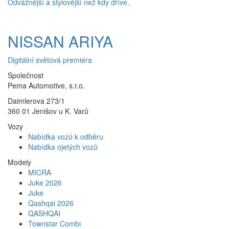
Odvážnější a stylovější než kdy dříve.
NISSAN ARIYA
Digitální světová premiéra
Společnost
Pema Automotive, s.r.o.
Daimlerova 273/1
360 01 Jenišov u K. Varů
Vozy
Nabídka vozů k odběru
Nabídka ojetých vozů
Modely
MICRA
Juke 2026
Juke
Qashqai 2026
QASHQAI
Townstar Combi