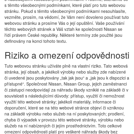
s těmito všeobecnými podmínkami, které platí pro tuto webovou
stránku. Pokud s těmito všeobecnými podmínkami nesouhlasíte,
vezměte, prosím, na vědomí, že Vám není dovoleno používat tuto
webovou stránku a prosíme Vás o její opuštění. Vaše používání
těchto webových stránek a Váš vztah ke společnosti Nissan se
řídí právem České republiky. Některé termíny zde použité jsou
definovány na konci tohoto textu.
Riziko a omezení odpovědnosti
Tuto webovou stránku užíváte plně na vlastní riziko. Tato webová
stránka, její obsah, a jakékoli výrobky nebo služby zde nabízené
či uvedené jsou poskytovány „tak jak jsou“ a „jak jsou k dispozici a
přístupné“. Společnost Nissan, Nissan Group, jejich zaměstnanci
či zástupci neodpovídají za náhradu škody vzniklé na základě či v
souvislosti s následujícími důvody: přístup, využití či nemožnost
využití této webové stránky; jakékoli materiály, informace či
doporučení, které se na této webové stránce objeví či vzniknou
na základě výrobku nebo služeb na ní poskytovaných; prodlení,
chyba či výpadek v provozu této webové stránky, výrobku nebo
služeb na ní nabízených či jejím prostřednictvím. Toto celkové
omezení odpovědnosti platí pro veškeré náhrady škody bez